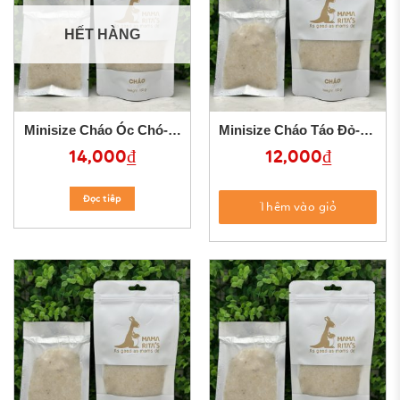
HẾT HÀNG
Minisize Cháo Óc Chó-Bí
Minisize Cháo Táo Đỏ-Kỷ
Xanh
Tử
14,000
₫
12,000
₫
Đọc tiêp
Thêm vào giỏ