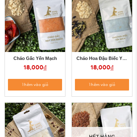
Cháo Gấc Yến Mạch
Cháo Hoa Đậu Biếc Yến
Mạch
18,000
₫
18,000
₫
Thêm vào giỏ
Thêm vào giỏ
HẾT HÀNG