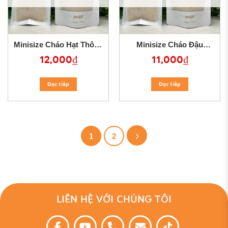
Minisize Cháo Hạt Thông
Minisize Cháo Đậu
Hạt Bí Xanh
Phộng Mè Đen
12,000
₫
11,000
₫
Đọc tiêp
Đọc tiêp
1
2
LIÊN HỆ VỚI CHÚNG TÔI