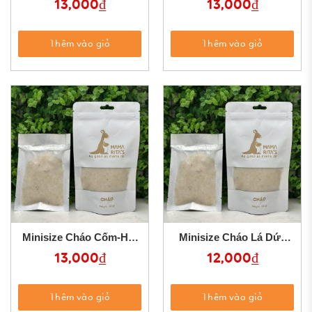
13,000
₫
13,000
₫
Thêm vào giỏ
Thêm vào giỏ
Minisize Cháo Cốm-Hạt
Minisize Cháo Lá Dứa
Dẻ
Yến Mạch
13,000
₫
12,000
₫
Thêm vào giỏ
Thêm vào giỏ