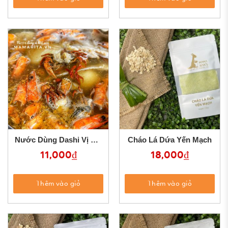
Nước Dùng Dashi Vị Hải
Cháo Lá Dứa Yến Mạch
Sản
11,000
₫
18,000
₫
Thêm vào giỏ
Thêm vào giỏ