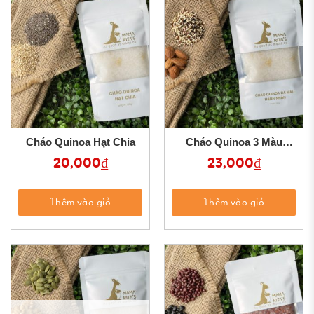
Cháo Quinoa Hạt Chia
Cháo Quinoa 3 Màu
Hạnh Nhân
20,000
₫
23,000
₫
Thêm vào giỏ
Thêm vào giỏ