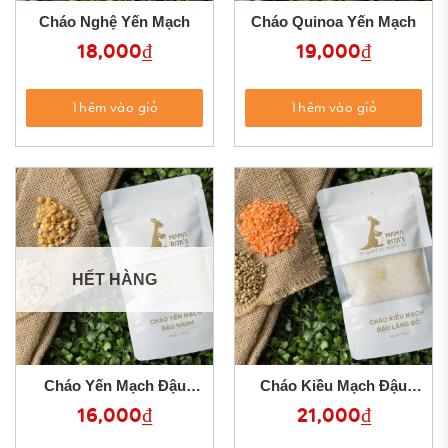
Cháo Nghệ Yến Mạch
Cháo Quinoa Yến Mạch
18,000
₫
19,000
₫
Thêm vào giỏ
Thêm vào giỏ
HẾT HÀNG
Cháo Yến Mạch Đậu
Cháo Kiều Mạch Đậu
Nành
Lăng
16,000
₫
21,000
₫