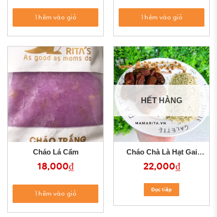
Thêm vào giỏ
Thêm vào giỏ
HẾT HÀNG
Cháo Lá Cẩm
Cháo Chà Là Hạt Gai
Dầu
18,000
₫
22,000
₫
Đọc tiêp
Thêm vào giỏ