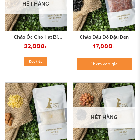
HẾT HÀNG
Cháo Óc Chó Hạt Bí
Cháo Đậu Đỏ Đậu Đen
Xanh
22,000
₫
17,000
₫
Đọc tiêp
Thêm vào giỏ
HẾT HÀNG