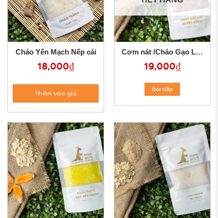
Cháo Yến Mạch Nếp cái
Cơm nát /Cháo Gạo Lứt
Huyết Rồng
18,000
₫
19,000
₫
Đọc tiêp
Thêm vào giỏ