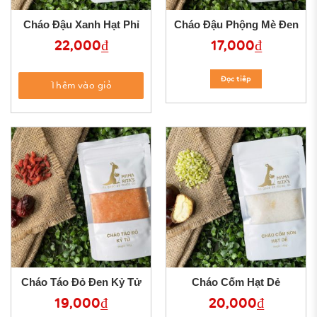
Cháo Đậu Xanh Hạt Phỉ
Cháo Đậu Phộng Mè Đen
22,000
₫
17,000
₫
Đọc tiêp
Thêm vào giỏ
Cháo Táo Đỏ Đen Kỷ Tử
Cháo Cốm Hạt Dẻ
19,000
₫
20,000
₫