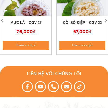
MỰC LÁ – CGV 27
CỒI SÒ ĐIỆP – CGV 22
76,000
₫
57,000
₫
Thêm vào giỏ
Thêm vào giỏ
LIÊN HỆ VỚI CHÚNG TÔI