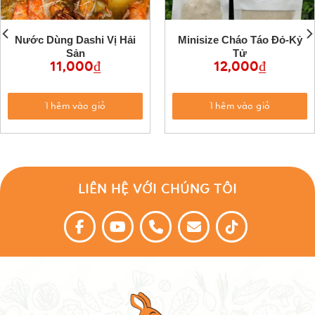
Nước Dùng Dashi Vị Hải
Minisize Cháo Táo Đỏ-Kỷ
Sản
Tử
11,000
₫
12,000
₫
Thêm vào giỏ
Thêm vào giỏ
LIÊN HỆ VỚI CHÚNG TÔI