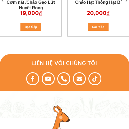
Cơm nát /Cháo Gạo Lứt
Cháo Hạt Thông Hạt Bí
Huyết Rồng
19,000
₫
20,000
₫
Đọc tiêp
Đọc tiêp
LIÊN HỆ VỚI CHÚNG TÔI