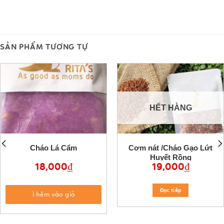
SẢN PHẨM TƯƠNG TỰ
HẾT HÀNG
Cháo Lá Cẩm
Cơm nát /Cháo Gạo Lứt
Huyết Rồng
18,000
₫
19,000
₫
Đọc tiêp
Thêm vào giỏ