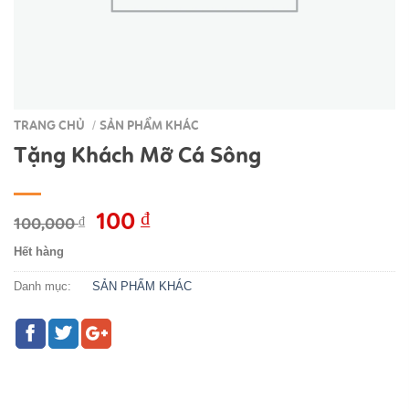
TRANG CHỦ
SẢN PHẨM KHÁC
/
Tặng Khách Mỡ Cá Sông
Giá
100
₫
Giá
100,000
₫
gốc
hiện
Hết hàng
là:
tại
100,000 ₫.
là:
Danh mục:
SẢN PHẨM KHÁC
100 ₫.