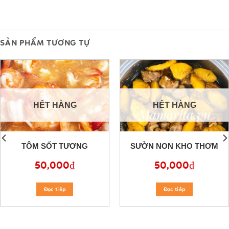
SẢN PHẨM TƯƠNG TỰ
HẾT HÀNG
HẾT HÀNG
TÔM SỐT TƯƠNG
SƯỜN NON KHO THƠM
50,000
₫
50,000
₫
Đọc tiêp
Đọc tiêp