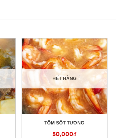
HẾT HÀNG
TÔM SỐT TƯƠNG
50,000
₫