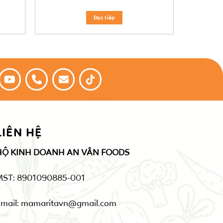
Đọc tiêp
LIÊN HỆ
HỘ KINH DOANH AN VÂN FOODS
MST: 8901090885-001
mail: mamaritavn@gmail.com