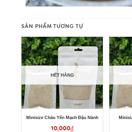
SẢN PHẨM TƯƠNG TỰ
HẾT HÀNG
ớng
Minisize Cháo Yến Mạch Đậu Nành
Minis
10,000
₫