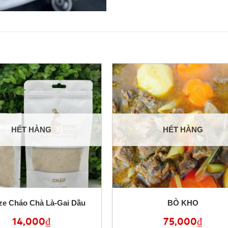
HẾT HÀNG
HẾT HÀNG
ize Cháo Chà Là-Gai Dầu
BÒ KHO
14,000
₫
75,000
₫