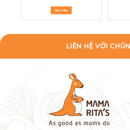
Đọc tiêp
LIÊN HỆ VỚI CHÚN