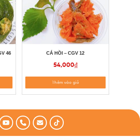
V 46
CÁ HỒI – CGV 12
54,000
₫
Thêm vào giỏ