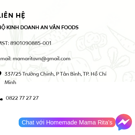
LIÊN HỆ
HỘ KINH DOANH AN VÂN FOODS
MST: 8901090885-001
mail: mamaritavn@gmail.com
337/25 Trường Chinh, P Tân Bình, TP. Hồ Chí
Minh
0822 77 27 27
Chat với Homemade Mama Rita's