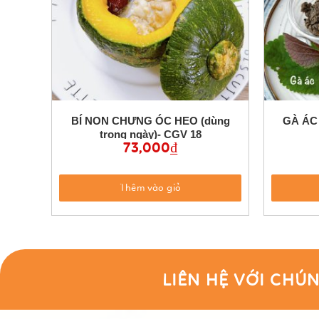
BÍ NON CHƯNG ÓC HEO (dùng
GÀ ÁC –
trong ngày)- CGV 18
73,000
₫
Thêm vào giỏ
LIÊN HỆ VỚI CHÚN