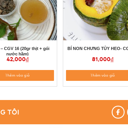
 CGV 16 (20gr thịt + gói
BÍ NON CHƯNG TỦY HEO- CG
nước hầm)
42,000
₫
81,000
₫
Thêm vào giỏ
Thêm vào giỏ
G TÔI