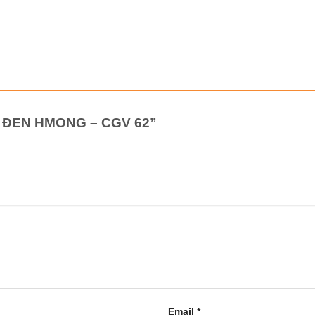
“GÀ ĐEN HMONG – CGV 62”
Email
*