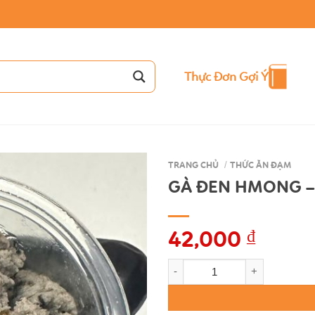
Thực Đơn Gợi Ý
TRANG CHỦ
/
THỨC ĂN ĐẠM
GÀ ĐEN HMONG –
42,000
₫
GÀ ĐEN HMONG - CGV 62 số l