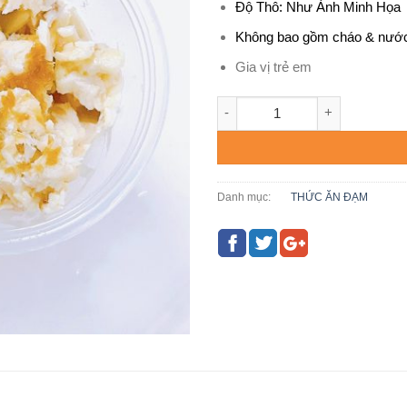
Độ Thô: Như Ảnh Minh Họa
Không bao gồm cháo & nướ
Gia vị trẻ em
CÁ BỐNG MÚ - CGV 35 số lượ
Danh mục:
THỨC ĂN ĐẠM