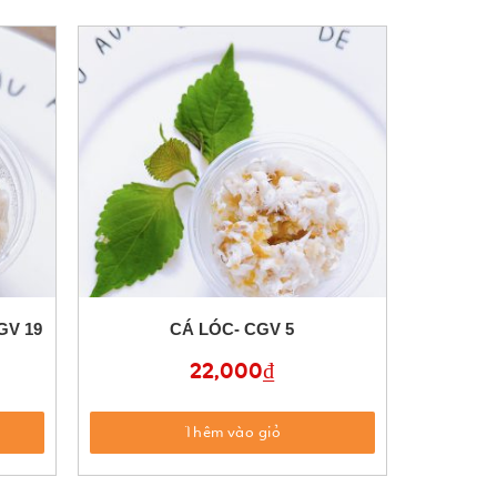
GV 19
CÁ LÓC- CGV 5
22,000
₫
Thêm vào giỏ