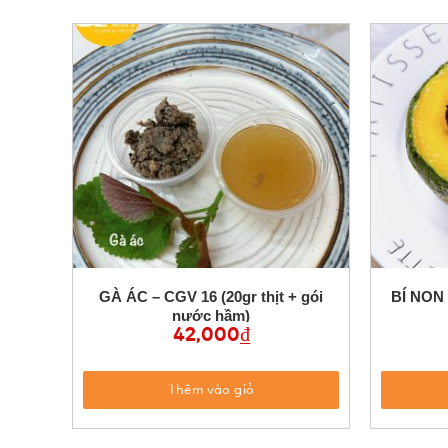
GÀ ÁC – CGV 16 (20gr thịt + gói
BÍ NON
nước hầm)
42,000
₫
Thêm vào giỏ