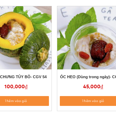
 CHƯNG TỦY BÒ- CGV 54
ÓC HEO (Dùng trong ngày)- C
100,000
₫
45,000
₫
Thêm vào giỏ
Thêm vào giỏ