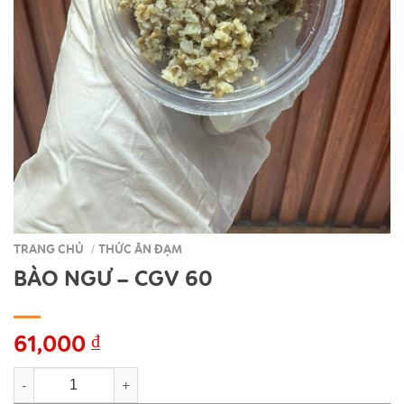
TRANG CHỦ
THỨC ĂN ĐẠM
/
BÀO NGƯ – CGV 60
61,000
₫
BÀO NGƯ - CGV 60 số lượng