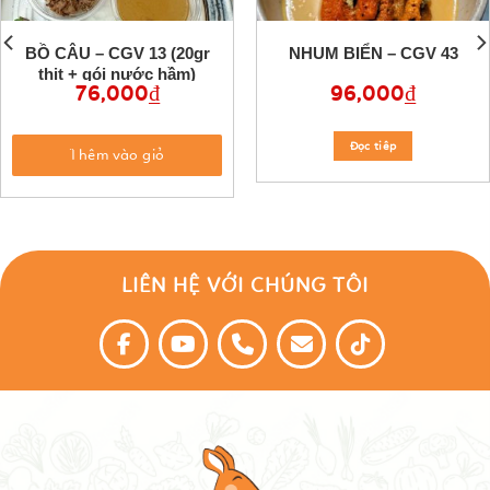
BỒ CÂU – CGV 13 (20gr
NHUM BIỂN – CGV 43
thịt + gói nước hầm)
76,000
₫
96,000
₫
Đọc tiêp
Thêm vào giỏ
LIÊN HỆ VỚI CHÚNG TÔI