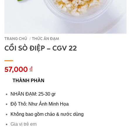
TRANG CHỦ
THỨC ĂN ĐẠM
/
CỒI SÒ ĐIỆP – CGV 22
57,000
₫
THÀNH PHẦN
NHÂN ĐẠM: 25-30 gr
Độ Thô: Như Ảnh Minh Họa
Không bao gồm cháo & nước dùng
Gia vị trẻ em