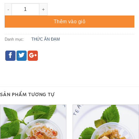
CỒI SÒ ĐIỆP - CGV 22 số lượng
Thêm vào giỏ
Danh mục:
THỨC ĂN ĐẠM
SẢN PHẨM TƯƠNG TỰ