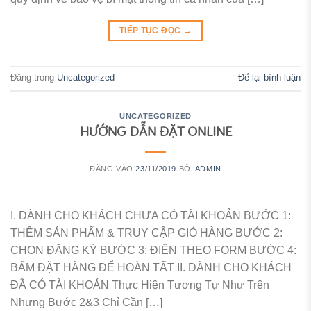
TIẾP TỤC ĐỌC
→
Đăng trong
Uncategorized
Để lại bình luận
UNCATEGORIZED
HƯỚNG DẪN ĐẶT ONLINE
ĐĂNG VÀO
23/11/2019
BỞI
ADMIN
I. DÀNH CHO KHÁCH CHƯA CÓ TÀI KHOẢN BƯỚC 1:
THÊM SẢN PHẨM & TRUY CẬP GIỎ HÀNG BƯỚC 2:
CHỌN ĐĂNG KÝ BƯỚC 3: ĐIỀN THEO FORM BƯỚC 4:
BẤM ĐẶT HÀNG ĐỂ HOÀN TẤT II. DÀNH CHO KHÁCH
ĐÃ CÓ TÀI KHOẢN Thực Hiện Tương Tự Như Trên
Nhưng Bước 2&3 Chỉ Cần […]