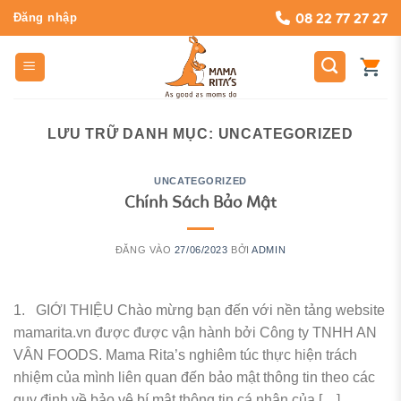
Bỏ
08 22 77 27 27
Đăng nhập
qua
nội
dung
LƯU TRỮ DANH MỤC:
UNCATEGORIZED
UNCATEGORIZED
Chính Sách Bảo Mật
ĐĂNG VÀO
27/06/2023
BỞI
ADMIN
1. GIỚI THIỆU Chào mừng bạn đến với nền tảng website
mamarita.vn được được vận hành bởi Công ty TNHH AN
VÂN FOODS. Mama Rita’s nghiêm túc thực hiện trách
nhiệm của mình liên quan đến bảo mật thông tin theo các
quy định về bảo vệ bí mật thông tin cá nhân của […]