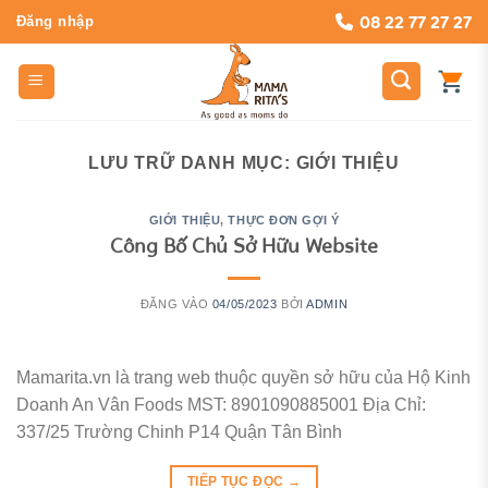
Bỏ
08 22 77 27 27
Đăng nhập
qua
nội
dung
LƯU TRỮ DANH MỤC:
GIỚI THIỆU
GIỚI THIỆU
,
THỰC ĐƠN GỢI Ý
Công Bố Chủ Sở Hữu Website
ĐĂNG VÀO
04/05/2023
BỞI
ADMIN
Mamarita.vn là trang web thuộc quyền sở hữu của Hộ Kinh
Doanh An Vân Foods MST: 8901090885001 Địa Chỉ:
337/25 Trường Chinh P14 Quận Tân Bình
TIẾP TỤC ĐỌC
→