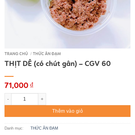
TRANG CHỦ
THỨC ĂN ĐẠM
/
THỊT DÊ (có chút gân) – CGV 60
71,000
₫
THỊT DÊ (có chút gân) - CGV 60 số lượng
Thêm vào giỏ
Danh mục:
THỨC ĂN ĐẠM