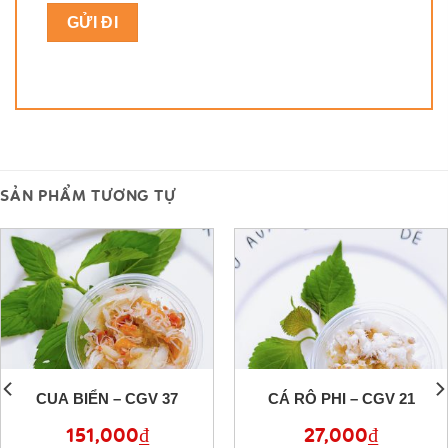
SẢN PHẨM TƯƠNG TỰ
CUA BIỂN – CGV 37
CÁ RÔ PHI – CGV 21
151,000
₫
27,000
₫