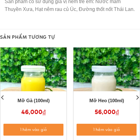
Sản phẩm có sử dụng gia vị nêm trẻ em: Nước mắm
Thuyền Xưa, Hạt nêm rau củ Úc, Đường thốt nốt Thái Lan.
SẢN PHẨM TƯƠNG TỰ
Mỡ Gà (100ml)
Mỡ Heo (100ml)
46,000
₫
56,000
₫
Thêm vào giỏ
Thêm vào giỏ