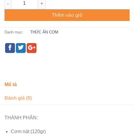
Set Cơm Tôm Viên Sốt Bơ Tỏi- Canh Khoai Mỡ số lượng
Thêm vào giỏ
Danh mục:
THỨC ĂN CƠM
Mô tả
Đánh giá (0)
THÀNH PHẦN:
Cơm nát (120gr)