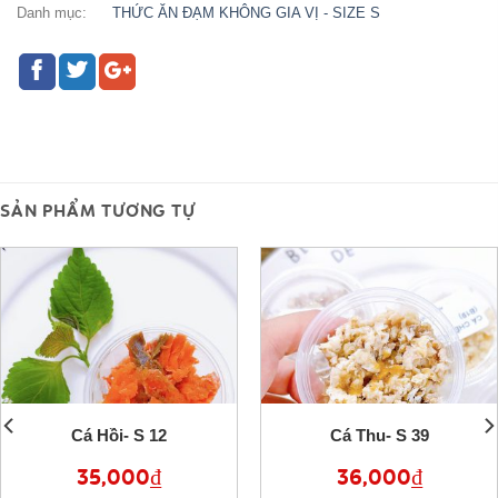
Danh mục:
THỨC ĂN ĐẠM KHÔNG GIA VỊ - SIZE S
SẢN PHẨM TƯƠNG TỰ
Cá Hồi- S 12
Cá Thu- S 39
35,000
₫
36,000
₫