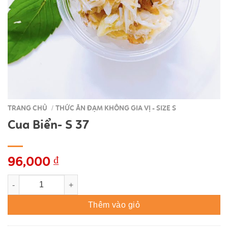
TRANG CHỦ
THỨC ĂN ĐẠM KHÔNG GIA VỊ - SIZE S
/
Cua Biển- S 37
96,000
₫
Cua Biển- S 37 số lượng
Thêm vào giỏ