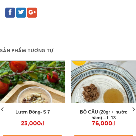
SẢN PHẨM TƯƠNG TỰ
Lươn Đồng- S 7
BỒ CÂU (20gr + nước
hầm) – L 13
23,000
₫
76,000
₫