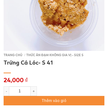
TRANG CHỦ
THỨC ĂN ĐẠM KHÔNG GIA VỊ - SIZE S
/
Trứng Cá Lóc- S 41
24,000
₫
Trứng Cá Lóc- S 41 số lượng
Thêm vào giỏ