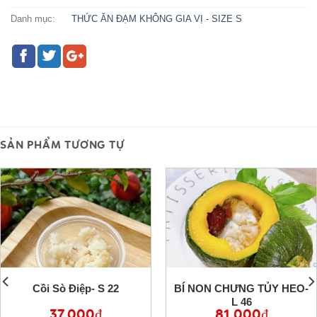
Danh mục:
THỨC ĂN ĐẠM KHÔNG GIA VỊ - SIZE S
SẢN PHẨM TƯƠNG TỰ
Cồi Sò Điệp- S 22
BÍ NON CHƯNG TỦY HEO-
L 46
37,000
₫
81,000
₫