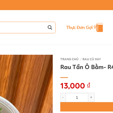
Thực Đơn Gợi Ý
TRANG CHỦ
/
RAU CỦ XAY
Rau Tần Ô Bằm- R
13,000
₫
Rau Tần Ô Bằm- R44 số lượng