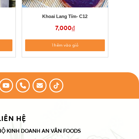
Khoai Lang Tím- C12
7,000
₫
Thêm vào giỏ
LIÊN HỆ
HỘ KINH DOANH AN VÂN FOODS