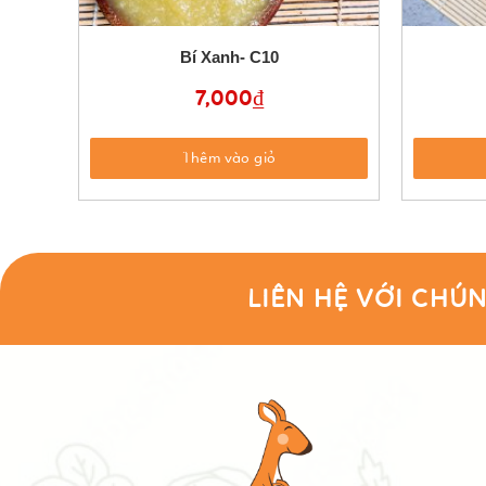
Bí Xanh- C10
7,000
₫
Thêm vào giỏ
LIÊN HỆ VỚI CHÚN