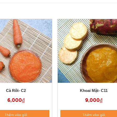
Cà Rốt- C2
Khoai Mật- C11
6,000
₫
9,000
₫
Thêm vào giỏ
Thêm vào giỏ