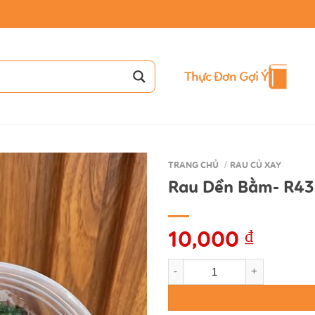
Thực Đơn Gợi Ý
TRANG CHỦ
/
RAU CỦ XAY
Rau Dền Bằm- R43
10,000
₫
Rau Dền Bằm- R43 số lượng