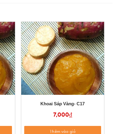
Khoai Sáp Vàng- C17
7,000
₫
Thêm vào giỏ